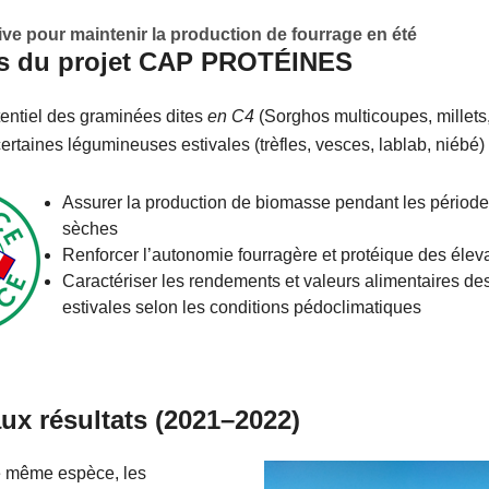
ive pour maintenir la production de fourrage en été
fs du projet CAP PROTÉINES
tentiel des graminées dites
en C4
(Sorghos multicoupes, millets,
certaines légumineuses estivales (trèfles, vesces, lablab, niébé) 
Assurer la production de biomasse pendant les périod
sèches
Renforcer l’autonomie fourragère et protéique des éle
Caractériser les rendements et valeurs alimentaires d
estivales selon les conditions pédoclimatiques
ux résultats (2021–2022)
 même espèce, les