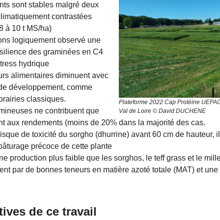
ts sont stables malgré deux
limatiquement contrastées
8 à 10 t MS/ha)
ns logiquement observé une
silience des graminées en C4
stress hydrique
urs alimentaires diminuent avec
 de développement, comme
prairies classiques.
Plateforme 2022 Cap Protéine UEPA
mineuses ne contribuent que
Val de Loire © David DUCHENE
nt aux rendements (moins de 20% dans la majorité des cas.
 risque de toxicité du sorgho (dhurrine) avant 60 cm de hauteur, i
 pâturage précoce de cette plante
e production plus faible que les sorghos, le teff grass et le mille
nt par de bonnes teneurs en matière azoté totale (MAT) et un
ives de ce travail