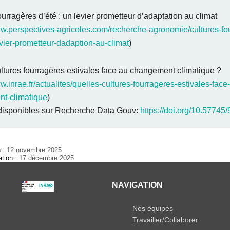
ourragères d’été : un levier prometteur d’adaptation au climat
ww.perspectives-agricoles.com/recherche-agronomie/cultures-fo
vier-prometteur-dadaption-au-climat
)
ltures fourragères estivales face au changement climatique ?
w.inrae.fr/actualites/quelles-cultures-fourrageres-estivales-face
t-climatique
)
isponibles sur Recherche Data Gouv:
https://doi.org/10.5774
n :
12 novembre 2025
ation :
17 décembre 2025
NAVIGATION
Nos équipes
Travailler/Collaborer