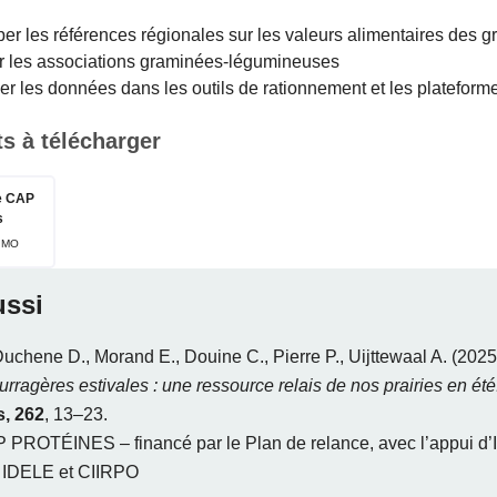
er les références régionales sur les valeurs alimentaires des 
r les associations graminées-légumineuses
er les données dans les outils de rationnement et les plateform
 à télécharger
e CAP
s
9 MO
ussi
Duchene D., Morand E., Douine C., Pierre P., Uijttewaal A. (2025
ourragères estivales : une ressource relais de nos prairies en été
, 262
, 13–23.
P PROTÉINES – financé par le Plan de relance, avec l’appui d
 IDELE et CIIRPO